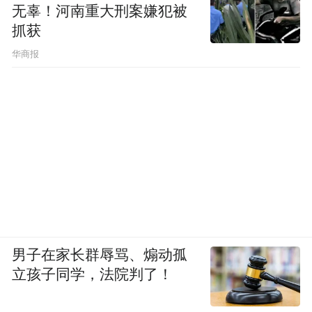
无辜！河南重大刑案嫌犯被
抓获
华商报
男子在家长群辱骂、煽动孤
立孩子同学，法院判了！