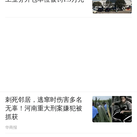
2.以煤换地：英国向丹麦出口的煤炭虽然没
有全部体现在农产品的直接成分中，但它起
到了至关重要的替代作用。便宜的英国燃煤
将丹麦的土地从种植薪柴的压力中解放出
来，使其能被更高效地用于饲料作物种植。
此外，高度专业化的畜牧业产生了大量粪
肥，反哺了土壤肥力，缓解了土地贫瘠化的
风险。
刺死邻居，逃窜时伤害多名
因此，丹麦不仅没有被有机经济的土地天花
无辜！河南重大刑案嫌犯被
板锁死，反而通过多边贸易网络，将自身的
抓获
资源紧张转嫁给了全球供应链。
华商报