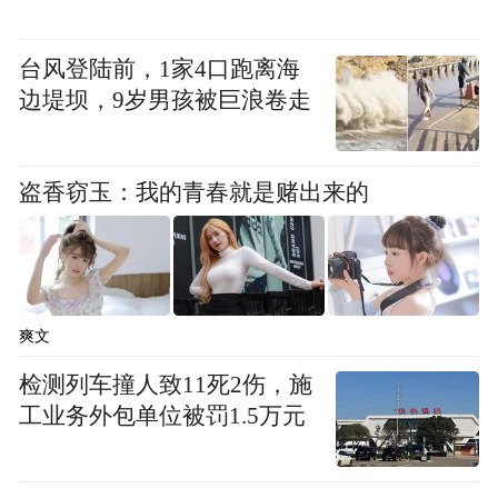
采与冶炼过程中的煤炭损耗；而对于本研究
台风登陆前，1家4口跑离海
的重头戏——丹麦农产品，作者创新性地追
边堤坝，9岁男孩被巨浪卷走
踪了田间能源投入（化肥、役畜、化石燃
料），并重点核算了牲畜的生物转化损耗。
盗香窃玉：我的青春就是赌出来的
爽文
检测列车撞人致11死2伤，施
工业务外包单位被罚1.5万元
图1 部分核心交易产品的蕴含能源强度，单