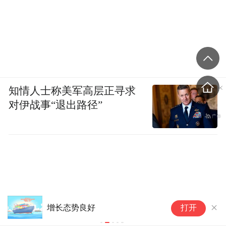
知情人士称美军高层正寻求
对伊战事“退出路径”
权威数读丨17.3%！前7个月我
超
打开
国货物贸易进出口延续良好增长
再
态势
7