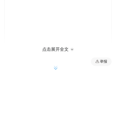
点击展开全文
举报
然而，在传统的生态经济学分析中，工业国
向农业国出口煤炭与钢铁，是否意味着工业
国必然是“隐含能源”的净出口方？瑞典隆德
大学Sofia T. Henriques与剑桥大学Paul Warde
在跨学科期刊 Regional Environmental Change
上发表的论文，通过引入社会生态学中的“隐