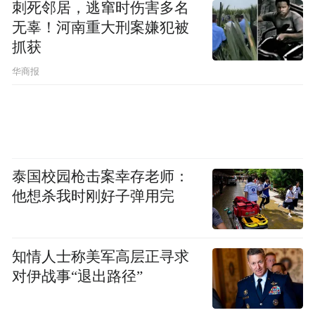
刺死邻居，逃窜时伤害多名
位：GJ/t
无辜！河南重大刑案嫌犯被
抓获
上图1直观地打破了“工业品高耗能”的常识。
华商报
数据显示，英国出口的盐、糖和原煤的能源
强度仅为15-30 GJ/t，而丹麦出口的畜牧产品
具有极高的能源强度（1870年黄油的能源强
度接近500 GJ/t）。这揭示了将植物性饲料转
泰国校园枪击案幸存老师：
化为动物蛋白的过程中，伴随着极其庞大的
他想杀我时刚好子弹用完
能量耗散。因此，尽管重工业看似污染严
重，但在生态足迹的核算下，高度专业化的
畜牧产品实际上是彼时最具能源密集型特征
知情人士称美军高层正寻求
对伊战事“退出路径”
的商品之一。