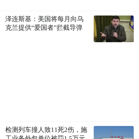
相比之下，尽管英国大幅增加了原煤出口，
泽连斯基：美国将每月向乌
但在真正衡量产业耗能水平的“隐含能源”维
克兰提供“爱国者”拦截导弹
度上，英国出口至丹麦的能源总计仅为17
PJ。至此，贫煤的农业国丹麦，实质上扮演
了“高耗能加工厂”的角色，成为对工业霸主
英国的隐含能源净出口国。
事实上，丹麦的农业现代化实质上是一个“进
口生态容量”的过程：
1.进口“境外土地”： 丹麦从德国、俄罗斯和
美国大量进口谷物和油饼，用以弥补本土饲
检测列车撞人致11死2伤，施
料产量的巨大缺口。
工业务外包单位被罚1.5万元