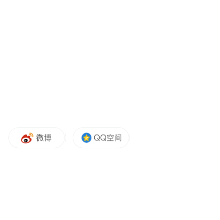
典的英式早餐要素：培根、黄油、鸡蛋）的
庞大需求。至1913年，英国接近60%的卡路
里摄入依赖进口。
在这一背景下，自然资源禀赋极度匮乏（无
煤炭、无铁矿、无水力）的丹麦，选择了与
英国营养转型深度绑定的外向型农业发展路
径。从1870年至1913年，丹麦农业经历了一
场根本性的结构转型：1890年前，在合作社
制度的推动下，广泛普及蒸汽奶油分离机与
冬季舍饲技术，确立了黄油出口的主导地
位；1890年代后，利用黄油生产的副产品
（脱脂牛奶）作为猪饲料，专门针对英国市