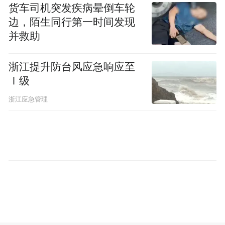
场生产温和腌制的培根。
货车司机突发疾病晕倒车轮
边，陌生同行第一时间发现
到一战前夕，丹麦对英出口占其农产品出口
并救助
总额的三分之二，供应了英国市场45%的黄
油与39%的培根。在传统的比较优势视角
浙江提升防台风应急响应至
Ⅰ级
下，这是一个完美的双赢互补结构；当时的
史学家甚至将丹麦的经济奇迹简单归因为建
浙江应急管理
立在进口英国煤炭基础上的繁荣。然而，这
种论断忽略了畜牧业生产背后庞大的生态代
价。
过程分析：农产品的高耗能本质
为了精准量化双边贸易中的生态流，作者打