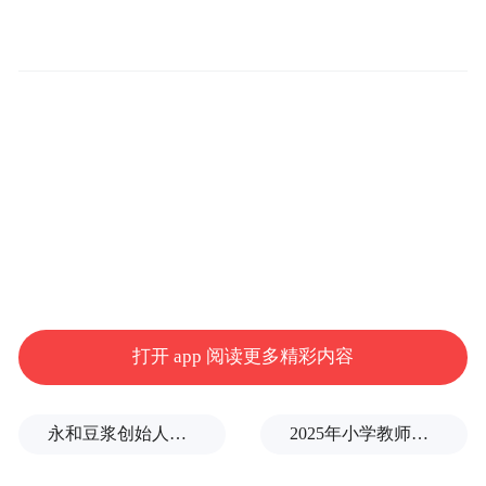
含能源”核算方法，对1870-1913年的英丹双
边贸易进行了重构。研究揭示了一个反直觉
的历史分析：为了迎合英国城市化进程中的
营养转型，贫煤农业国丹麦通过极高能源密
集的畜牧业生产，在1913年实质上成为了对
英国的“隐含能源净出口国”。
历史背景：英国营养转型与丹麦农业的重构
19世纪下半叶，英国作为世界工厂，不仅经
打开 app 阅读更多精彩内容
历了空前的财富积累，其国民饮食结构也发
生了深远的营养转型。随着人均收入的提
永和豆浆创始人林炳生逝世，享年70岁
2025年小学教师减少13.19万
升，英国国内对廉价淀粉类食物的依赖下
降，转向对高附加值动物蛋白和脂肪（即经