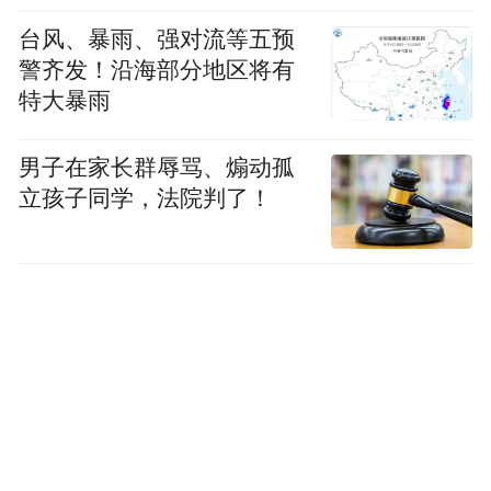
源”这一关键指标上，英国对丹麦出口17 PJ，
而丹麦对英出口高达54 PJ（其中大部分为饲
台风、暴雨、强对流等五预
警齐发！沿海部分地区将有
料转化损耗）。丹麦实现了37 PJ的隐含能源
特大暴雨
顺差。
男子在家长群辱骂、煽动孤
1913年的核心数据揭示了一个巨大的生态悖
立孩子同学，法院判了！
论：当年，丹麦向英国出口了约29万吨高附
加值食品，这批食品自身的直接热值仅为5.8
PJ，约占当年英国总食物消耗的2-3%。 但为
了产出这5.8 PJ 的出口产品，丹麦投入了高
达53 PJ 的隐含能源。这意味着，丹麦对英出
口商品中90%的能量是肉眼不可见的“隐含能
源”：其出口所投入的资源，相当于丹麦当年
国内能源消费总量的26%。