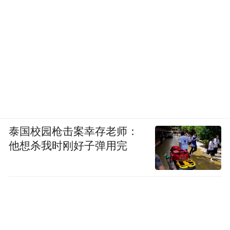
结论与讨论
本文以严密的量化逻辑重塑了经济史学界对
19世纪末国际劳动分工生态后果的认知。传
统观点倾向于认为，处于边缘的农业国在专
业化分工中必然是被剥削生态资源的一方，
并会被锁定在低生产率部门。然而，丹麦的
案例表明，一个处于半边缘位置的国家，能
泰国校园枪击案幸存老师：
够通过主动嵌入工业核心国的高端消费需求
他想杀我时刚好子弹用完
（营养转型），采用极端能源密集型的农业
生产模式，实现农业生产率的飞跃与经济的
长期趋同。
在反思当代全球气候治理与碳排放责任归属