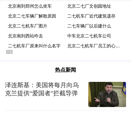
破了传统能源消费仅统计“直接燃料消耗”的
局限，引入了“蕴含能源”（Embodied
Energy）概念，并将其拆分为两部分：
1.直接能源（Energy）：贸易商品自身所携
带的物理热值（如原煤的燃烧值、食物的代
谢热值）。
热点新闻
2. 隐含能源（Hidden Energy）：生产该商品
全生命周期中所投入的初级能源总和，包括
泽连斯基：美国将每月向乌
克兰提供“爱国者”拦截导弹
煤炭、初级电力、役用动物饲料以及非役用
动物的饲料。
在测算方法上，作者采用了严格的过程分析
法（Process analysis）。对于工业品，测算开