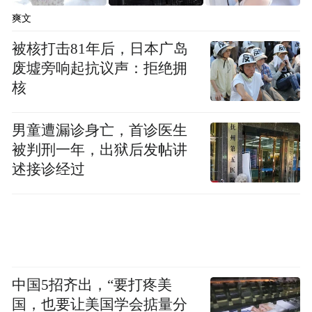
后，伴随着石油美元的大量积累，全面亲西
爽文
方化的巴列维决定效仿西方工业化的思路，
被核打击81年后，日本广岛
使伊朗迅速跨入现代化工业强国的行列。在
废墟旁响起抗议声：拒绝拥
第三个七年计划内，与日本合营的沙赫尔石
核
油化工联合企业、购买自西德的二座原子能
电站等工业设施纷纷拔地而起。1960年至
男童遭漏诊身亡，首诊医生
1975年，伊朗国内生产总值年增长率达到
被判刑一年，出狱后发帖讲
述接诊经过
12.5%；1979年，伊朗人均GDP为2344美
元，而彼时中国的人均GDP仅为272.15美
元。
中国5招齐出，“要打疼美
国，也要让美国学会掂量分