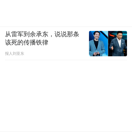
霍梅尼1963年在向支持者们演讲（来源：
从雷军到余承东，说说那条
emam.com）
该死的传播铁律
但好大喜功的巴列维对此浑然不知，陶醉在
报人刘亚东
带领伊朗走向强大的美梦里。1971年10月12
日至16日，巴列维举行有史以来最为奢华的
大派对，庆祝波斯帝国建立2500周年。大沙
漠中设计名师用37公里真丝建起豪华帐篷
城；世界顶级餐馆巴黎的马克西姆停业两星
期来准备珍馐美味；嘉宾来自世界各地，其
中包括60多位国王、王后、总统；来宾总计