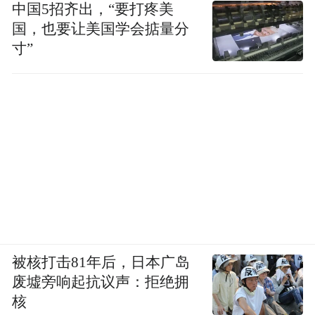
中国5招齐出，“要打疼美
国，也要让美国学会掂量分
寸”
左起：美国总统吉米·卡特、约旦国王侯赛
因、伊朗国王巴列维、伊朗王后法拉赫·巴列
维
在美国人看来，没有枪的毛拉们，怎么能对
抗拥有四十万大军，已经执掌伊朗长达30年
的巴列维呢？鼓吹民主的傲慢的美国人所不
知道的是，遍布伊朗全境的8万座清真寺，18
万毛拉正在源源不断地制造伊斯兰战士，
被核打击81年后，日本广岛
废墟旁响起抗议声：拒绝拥
《古兰经》是他们真正的“精神原子弹”。
核