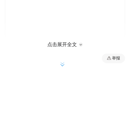
点击展开全文
据以色列方面称在本次刺杀中杀死的伊朗高
举报
层军事指挥官和核科学家
可能很多不熟悉伊朗历史的朋友都很好奇，
“革命卫队”是伊朗统一的国家武装力量的称
呼吗？其实不是的，伊朗在革命卫队之外，
还有占主导力量的国防军系统，以及归属革
命卫队管辖的民兵组织“巴斯基”等武装。革
命卫队与国防军分别有两套完整的领导班