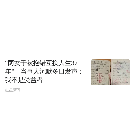
在巴列维执政的最后几年里，美国的操作令
人感到迷惑。在一开始，美国想利用伊朗民
众大规模的示威抗议给巴列维施压，逼迫巴
列维让渡出更多的权利直至退位，以实现美
国人眼中的“民主”，甚至包括时任国家安全
事务助理布热津斯基在内的一些美国高层，
“两女子被抱错互换人生37
幻想与霍梅尼领导的伊斯兰运动达成联系，
年”一当事人沉默多日发声：
探索出某种新的民主制度出来。
我不是受益者
红星新闻