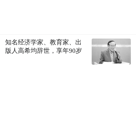
知名经济学家、教育家、出
版人高希均辞世，享年90岁
伊斯兰革命前的伊朗海滩（Andrew
Waterhouse 摄）
这也难怪，虽然2001年后的911事件到今天，
关于伊斯兰运动的论文和书籍在国内都已经
汗牛充栋，但在20世纪70年代，伊斯兰运动
还是个新事物。中央情报局(CIA)、国务院下
属的情报研究局( INR)等机构对伊斯兰教对民
众的影响知之甚少，驻伊朗大使沙利文虽然