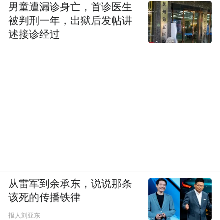
男童遭漏诊身亡，首诊医生
被判刑一年，出狱后发帖讲
述接诊经过
参与游行示威的女性们（来源：Wikimedia
Commons）
被流放在外的霍梅尼虽然身在法国，却可以
从雷军到余承东，说说那条
遥控指挥国内的支持者参与游行甚至暴动。
该死的传播铁律
12月2日，超过200万人聚集在德黑兰的自由
报人刘亚东