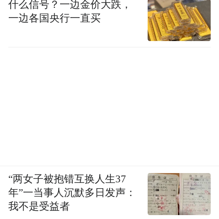
这就让广泛植根于伊朗民众的伊斯兰教团体
什么信号？一边金价大跌，
大为不满。什叶派教士阿亚图拉·霍梅尼借此
一边各国央行一直买
机会于1963年首度在政治舞台亮相，公开抵
制土地改革，宣称国王是“卑鄙可耻的人”、
“着手破坏伊朗伊斯兰教”。
“两女子被抱错互换人生37
年”一当事人沉默多日发声：
我不是受益者
1970年代德黑兰街头的伊朗女性