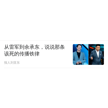
帜（来源：AP Images）
在重压之下，怯懦的巴列维没有选择用强硬
手腕制止反动游行，而是选择退却。仅仅是
在游行扩大化的半年后，他就在1978年月底
任命沙布尔·巴赫蒂亚尔出任首相，想缓和局
从雷军到余承东，说说那条
该死的传播铁律
势，甚至姿态低到“得到准许留在伊朗”，但
遭到了霍梅尼在内反对派的拒绝。
报人刘亚东
1979年1月16日，国王与王后离开伊朗，
1979年2月1日，霍梅尼乘坐法国航空的波音
747返回德黑兰，得到了数百万人山呼海啸般
的欢迎，伊朗的历史，从此进入了新的篇