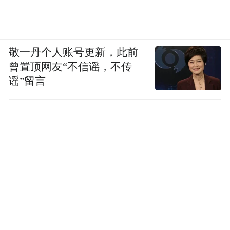
友，中央情报局的分析认为伊朗“没有发生革
命或处于面临革命的状况”。
到了1978年8月，局势陡然走向了失控的地
敬一丹个人账号更新，此前
步，首都德黑兰出现了数以十万计的示威
曾置顶网友“不信谣，不传
谣”留言
者，很多都来自于之前过分扩张的工厂在倒
闭后产生的失业工人。而发生于当月的雷克
斯戏院火灾造成400多人的丧生，被巴列维的
政敌们所利用，数万名死伤者及家属在示威
中高呼“烧死国王”及“国王有罪”。9月8日，
逾千名示威者仍在德黑兰聚集，保安部队开
火杀死数十人，这一天被称为黑色星期五。