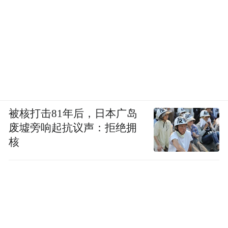
被核打击81年后，日本广岛
伊朗空军现役的F-14机队（来源：rferl.org）
废墟旁响起抗议声：拒绝拥
核
二、白色革命动了毛拉们的蛋糕
伴随着工业化的革命，还有制度上的革命。
1962年—1971年巴列维所推行的“白色革
命”，其实说白了就是中国人都晓得的土地改