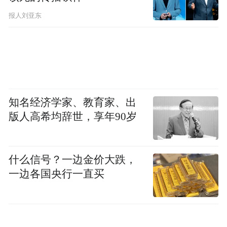
内，在工业基础和繁荣方面达到相当于世界
报人刘亚东
上最先进国家的水平。”
不仅是国家经济，在军事方面，伊朗也是迅
速膨胀了起来，军队规模从1953年时的10
万，到77年已经达到41万。四艘排水量达到
知名经济学家、教育家、出
9700吨级的基德级驱逐舰，伊朗大手一挥买
版人高希均辞世，享年90岁
了；当年美军才装备了一年的最先进F-14“雄
猫”战斗机，伊朗一口气就买了80架，最终交
什么信号？一边金价大跌，
付79架，至今残存的数十架依然是伊朗最先
一边各国央行一直买
进的空战武器。