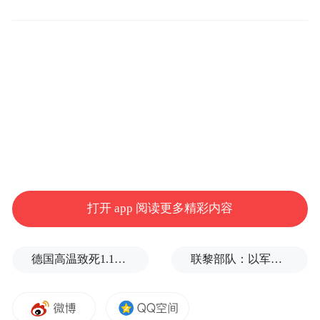
子，都归属于伊朗武装部队总参谋部指挥，
武装部队的总司令是最高领袖，目前伊朗的
最高领袖是已经86岁的阿里·哈梅内伊。
打开 app 阅读更多精彩内容
德国高温致死1.19万人，为2016年来最高纪录
联黎部队：以军单日向黎发射113枚炮弹