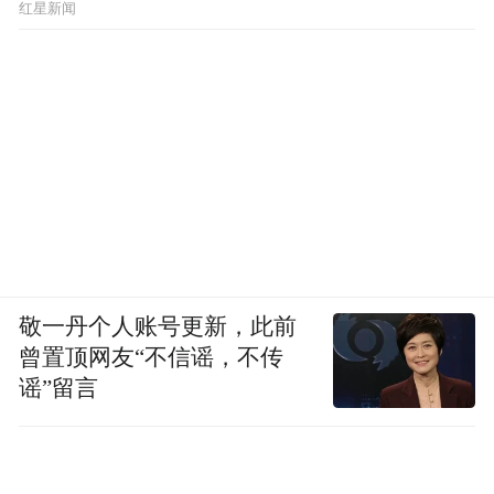
红星新闻
对于伊斯兰教在伊朗社会的广泛影响，巴列
维还是有清醒认识的。霍梅尼1963年6月第一
次被捕后，大批民众走上街头，愤怒的群众
烧毁汽车、洗劫商店、捣毁政府机关，掀起
一场宗教狂热运动，很快便蔓延全国，使得
巴列维不得不将霍梅尼释放。1964年11月4
日，霍梅尼再次被捕并流放到土耳其，巴列
维忌惮于伊斯兰教的影响，也不敢杀了他。
敬一丹个人账号更新，此前
曾置顶网友“不信谣，不传
改革不彻底，甚至起到了反作用。巴列维领
谣”留言
导的白色革命虽然改变了伊朗的传统社会面
貌，却也撼动了本来稳固的地主的统治基
础，导致底层秩序的失控；有些农民虽然获