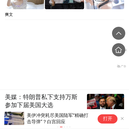
面纱商店不准卖东西给不戴面纱的妇女。
爽文
美媒：特朗普私下支持万斯
参加下届美国大选
1979年8月27日，11名政治犯仅经过30分钟
美伊冲突耗尽美国陆军“精确打
伊
打开
的审判就被伊斯兰法庭处决（Jahangir Razmi
击导弹”？白宫回应
峡