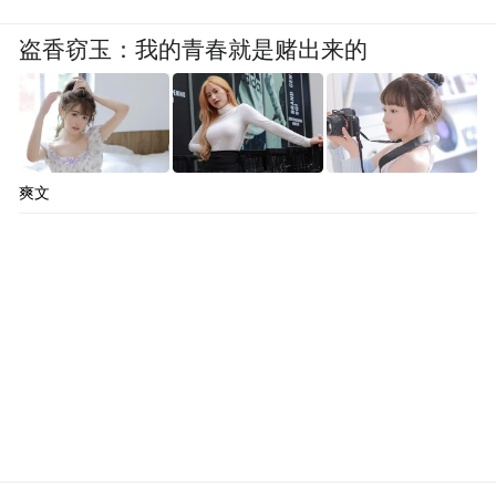
外交经验丰富，但却完全不了解伊斯兰文
盗香窃玉：我的青春就是赌出来的
化。
民主党人吉米·卡特当选美国总统后，人权外
交成为其特征。在他的任期内，主导了《巴
拿马运河条约》、《戴维营协议》的签订，
爽文
并同中国正式建交。美国后来的对伊政策，
可以说是被自己人权那一套“忽悠瘸了”。