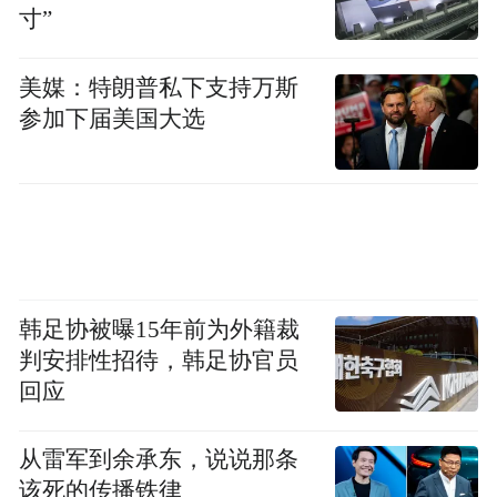
寸”
美媒：特朗普私下支持万斯
参加下届美国大选
1971年7月时的德黑兰(来源：AP Photo/Horst
Faas)
韩足协被曝15年前为外籍裁
判安排性招待，韩足协官员
当时的伊朗号称世界第九大工业强国。1975
回应
年1月，伊朗《世界报》发表社论说：“如果
一切按计划进行，再过10年或12年，伊朗将
从雷军到余承东，说说那条
赶上欧洲主要国家的现有生活水平。25年
该死的传播铁律