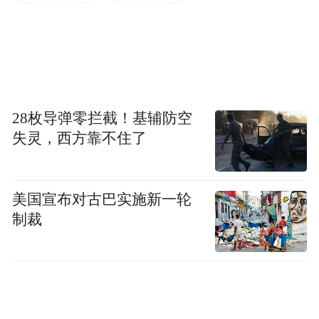
28枚导弹零拦截！基辅防空
失灵，西方靠不住了
伊朗的国家武装系统的架构
美国宣布对古巴实施新一轮
伊朗是怎么搞出同一个国家，两套并行的武
制裁
装力量系统的呢。老猫恰好之前写过一篇
1979年伊朗的伊斯兰革命的发生，老文新
发，看看伊朗是怎样从一个君主制集权国家
变成现在这样伊斯兰教为国教的政教合一的