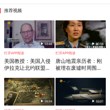
推荐视频
03:48
00:58
打开APP阅读
打开APP阅读
美国教授：美国入侵
唐山地震亲历者：刚
伊拉克让北约联盟关
被埋在废墟时周围呼
系紧张，对伊战争又
救声不断，可时间一
加深了裂痕
长便销声匿迹了
06:04
02:31