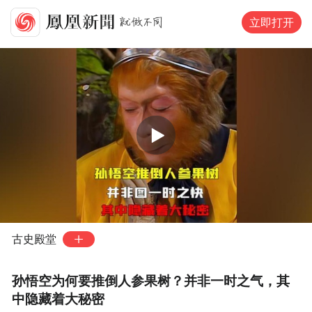
立即打开
可试看
120
秒，去
凤凰网新闻客户端
观看
00:00
07:29
古史殿堂
孙悟空为何要推倒人参果树？并非一时之气，其
中隐藏着大秘密