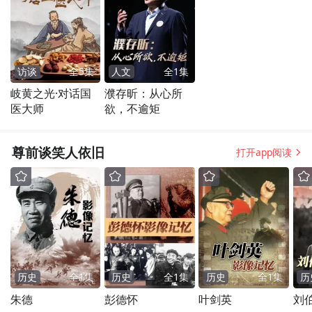
访谈
全
5
集
人文
全
1
集
岐黄之光·对话国
濮存昕：从心所
医大师
欲，不逾矩
尊前谈笑人依旧
打开app阅读
历史
全
1
集
历史
全
1
集
历史
全
1
集
历
朱德
彭德怀
叶剑英
刘