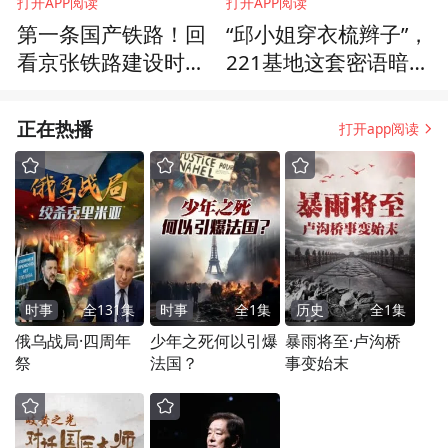
打开APP阅读
打开APP阅读
第一条国产铁路！回
“邱小姐穿衣梳辫子”，
看京张铁路建设时清
221基地这套密语暗藏
政府面临的三大难题
何种信息？
正在热播
打开app阅读
时事
全
131
集
时事
全
1
集
历史
全
1
集
俄乌战局·四周年
少年之死何以引爆
暴雨将至·卢沟桥
祭
法国？
事变始末