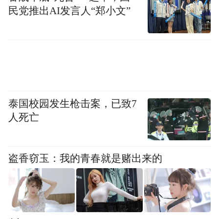
民党推出AI发言人“郑小文”
泰国校园发生枪击案，已致7
人死亡
有意思的是，在上个世纪五六十年代“三天不
盗香窃玉：我的青春就是赌出来的
学习，赶不上刘少奇”的话在社会上流传后不
久，又流传一句关于毛泽东读书的话：“一天
不用功，赶不上毛泽东。”