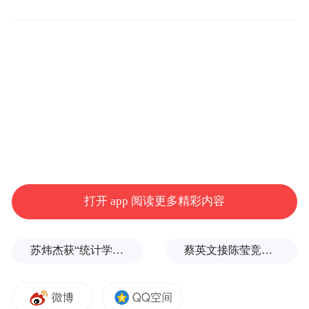
边工作人员，可以请中央首长跳舞。有一
次，我请刘少奇跳舞，利用这个机会，刘少
奇向青年们提出说要好好学习，多学本领，
更好地为人民服务。当时大家都知道少奇同
志最大的特点就是爱学习，对我们青年，也
是教育大家重视学习，当时在我们青年中流
传着毛主席说的一句话：“三天不学习，赶不
上刘少奇”。
打开 app 阅读更多精彩内容
这个回忆表明，毛泽东说过此话的，并且在
那个时代流传甚广，不是后来捏造的。
苏炜杰获“统计学界的诺贝尔奖”，又是北大数院07级
蔡英文接陈莹竞选总部主委？郭正亮爆玄机：她的谋划是陈其迈