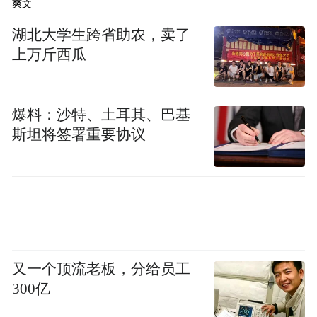
中央文献研究室的史全伟认为，这句话貌似
爽文
刘少奇对毛泽东说过“三天不学习，赶不上刘
湖北大学生跨省助农，卖了
少奇”后的回敬。
上万斤西瓜
“三天不学习，赶不上刘少奇。”
爆料：沙特、土耳其、巴基
“一天不用功，赶不上毛泽东。”
斯坦将签署重要协议
曾经的两条流行语，今日细读，也是那么的
有意思！
又一个顶流老板，分给员工
300亿