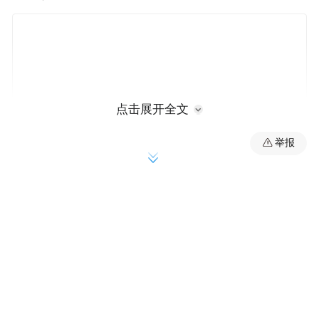
点击展开全文
举报
解放战争开始后，毛泽东、周恩来、任弼时
留在陕北继续指挥全国的战争。刘少奇、朱
德率中央工作委员会来到西柏坡进行中央委
托的工作。在西柏坡，形势相对就稳定了，
每周就有一次舞会，在舞会上，作为领导身