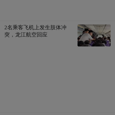
者则为元老院行省。此次重组意味着所有驻
扎在西班牙的罗马军队从此都由驻扎在塔拉
科西班牙的罗马使节指挥，而为帝国国库供
应贵金属的主要矿区（加利西亚地块的黄金
2名乘客飞机上发生肢体冲
突，龙江航空回应
和莫雷纳山脉的白银）则由帝国政府直接控
制，并可通过海路轻松抵达帝国铸币厂所在
地意大利和罗马。奥古斯都任 命一名具有执
政官官衔的副将作为其代表来管理近西班牙
行省，同时任命一名具有行政 长官官衔的副
将代为管理新鲁西塔尼亚行省，而属于元老
院管辖的贝提卡行省的总督还 保持着代执政
官的头衔。不过，奥古斯都对贝提卡行省的
影响还是显而易见的，有时他 可以通过任命
代执政官官衔的副将对行省事务进行直接干