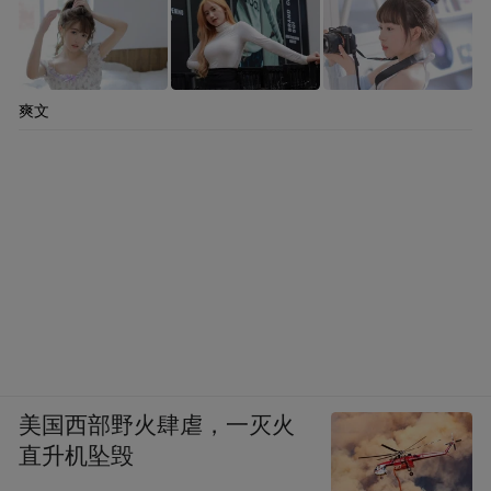
信弃义，废除和约。公元前１３９年，维里
阿修斯被罗马收买的叛徒所杀。此后，起义
军力量大为削弱。罗马军队趁机发动进攻，
爽文
最终征服了卢西塔尼亚，前27年，罗马于此
建立所谓卢西塔尼亚行省。
美国西部野火肆虐，一灭火
直升机坠毁