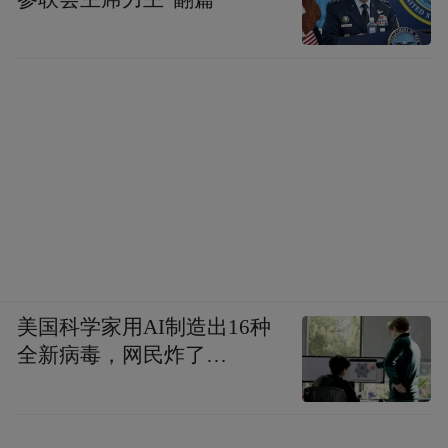
括许多小型城市，而这些小城市的居 民需要
去中心城市进行诉讼活动。西班牙行省地区
性事务的协调主要通过司法区来进行.。帝国
早期，西班牙行省共有１４个司法区。其
中，老普林尼就在其著作中列举出了近西班
牙行省的７个司法区，它们是塔拉科嫩西
斯、新迦太基、萨拉戈萨、克鲁尼亚（Ｃｌ
ｕｎｉａ）、阿斯图里亚、卢戈（Ｌｕｇ
ｏ）和布拉加（Ｂｒａ ｇａ）；在贝提卡则
美国科学家用AI制造出16种
有4个，科尔杜巴、埃希哈、塞维利亚和加的
全新病毒，网民炸了…
斯。身为罗马公民，如果对司法诉讼和判决
有所不服，可以上报天听，向皇帝申诉，而
司法区和巡回法庭也经常询问皇帝意见，并