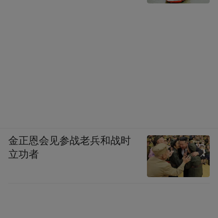
努曼提亚围攻战
公元前１２３年，巴利阿里群岛被罗马征
服。此后，半岛内仍然有小规模反抗罗马的
金正恩会见参战老兵和战时
战争，但影响不大。公元前１世纪，罗马内
立功者
战也蔓延到了伊比利亚半岛，前83年，罗马
将领塞罗留（ＱｕｉｎｔｕｓＳｅｒｔｏｒ
ｉｕｓ）被执政官马略派往西班牙，成为西