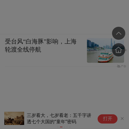
马在西班牙建立殖民城市的先河。此后，殖
民城市在西班牙随着罗马行省制度的建立而
进一步发展，罗马驻军为西班牙的城市化作
出了重要贡献，早期西班牙的城市（除希腊
和迦太基殖民地外），几乎都是在罗马军营
受台风“白海豚”影响，上海
轮渡全线停航
和军事基地附近产生（这个很好理解，因为
军队需要吃喝拉撒，需要生产生活买东西，
因此聚集商人和手工业者以及妓女，形成聚
落，从而发展为城市），例如，蓬帕埃洛
（今潘普洛纳）曾经是 庞培的军营，而阿斯
图里亚－奥古斯塔曾是奥古斯都征服坎塔布
里亚作战时所建立的军 营。阿斯图里亚军队
三岁看大，七岁看老：五千字讲
【
打开
司令部后来也发展成为城市—莱昂（Ｌｅｏ
透七个大国的“童年”密码
民
会