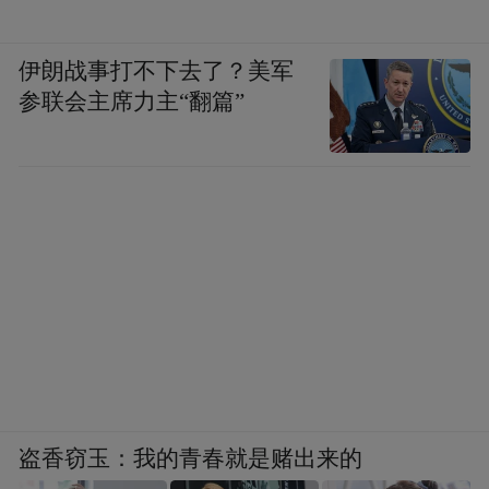
隶。罗马对反抗者血腥、恐怖的镇压由此可
伊朗战事打不下去了？美军
见一斑。公元前２世纪４０年代初，卢西塔
参联会主席力主“翻篇”
尼亚人中涌现出了一位天才领袖—维里阿修
斯（Ｖｉｒｉａｔｈｕｓ）。公元前１４７
年至公元前１３９年，维里阿修斯率领鲁西
塔尼亚起义军转战南北，采用灵活机动的游
击战术沉重打击了罗马军队，成为罗马人的
巨大威胁，使得罗马将领闻风丧胆。公元前
１４〇年，罗马当局被迫同维里阿修斯谈判
并签订和约。维里阿修斯被授予“罗马人的朋
友”称号。？在反抗罗马人统治的过程中，由
维里阿修斯领导的起义通常被看作是当地居
盗香窃玉：我的青春就是赌出来的
民反抗斗争的早期范例。但是，罗马很快背