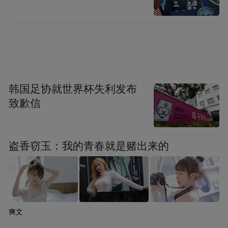
的高压政策下，伊比利亚各部落暂时安分了
一阵。史学家将前195-前178年罗马与伊比利
亚各部落的战争，称为第一次伊比利亚战
争。后来，罗马政治家老提比略·格拉古（大
西庇阿的女婿）出任近西班牙行省总督。他
韩国足协就世界杯失利发布
实行怀柔政策，很大程度上缓和了罗马与西
致歉信
班牙部族之间的矛盾，得到了当地居民的支
持。因此，公元前１７８年至公元前１５４
盗香窃玉：我的青春就是赌出来的
年，伊比利亚半岛比较平静。
爽文