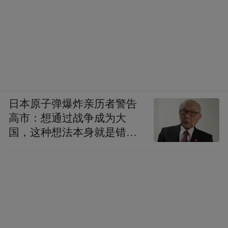
则认为努曼提亚和附近区域属于阿雷瓦西部
落，该城居民一直与罗马不和，前153年，努
曼提亚就曾参加另一西班牙城市赛格达的反
罗马起义，塞格达击败了罗马军队。但罗马
人随后围攻了努曼提亚，并部署了少量战
象，却并未成功。努曼提亚人以努曼提亚为
日本原子弹爆炸亲历者警告
主要基地，不断掀起反抗罗马的战争，成为
高市：想通过战争成为大
伊比利亚中部反罗马的核心。前137年，努曼
国，这种想法本身就是错误
提亚人大败罗马人，迫使财务官小提比略·格
的
拉古（老提比略 格拉古之子）与其签订和平
协议。罗马军队于努曼提亚人的交战屡战屡
败，迫使罗马人对努曼提亚加以重视，前134
年，著名的小西庇阿来到西班牙，以近西班
牙总督的身份组织对努曼提亚的围攻，史称