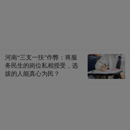
班牙总督，塞多留轻徭薄赋，尊重当地习
俗，安抚西班牙各部，劝课农桑，教化百
姓，受到当地军民的拥护，同年，罗马将领
苏拉发动政变，进占罗马，驱逐马略派，悍
然夺取罗马政权，在伊比利亚的马略派干将
塞多留成为苏拉的眼中钉肉中刺，塞多留在
河南“三支一扶”作弊：将服
当地军民的支持下，悍然发起了对苏拉的反
务民生的岗位私相授受，选
抗战争， 史称“塞多留战争”，多次打败前来
拔的人能真心为民？
镇压的罗马军队，坚持斗争长达7年之久，直
至前72年被苏拉的部将庞培收买部下刺杀，
庞培率军占据西班牙。不久之后，西班牙又
再次卷入罗马庞培与恺撒的战争，成为庞培
派的重要基地，前48年，恺撒来到西班牙，
将庞培派肃清，同年，庞培败亡，至此，罗