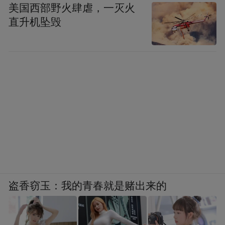
美国西部野火肆虐，一灭火
涉。奥古斯都越来越具有选择贝提卡行省总
直升机坠毁
督的决定权，因此元首对贝提卡行省的控制
也逐渐加强。尽管在帝国时期，三位西班牙
行省总督拥有极大的自主权，不过一些重要
的决定仍必须获得皇帝或元老院的批准。自
公元１世纪起，行省总督己经几乎完全由皇
帝来任命，只不过皇帝需采取间 接任命的方
式来实现对元老院行省总督的任命。总而言
之，西班牙的三个行省的统治权归根到底都
是被皇帝掌握的。公元３世纪早期，西班牙
行省区划发生了变动。卡拉卡拉（Ｃａｍｃ
盗香窃玉：我的青春就是赌出来的
ａｌｌａ）时期（公元２１６年），塔拉科
西班牙行省分为两个省，阿斯图里亚斯和加