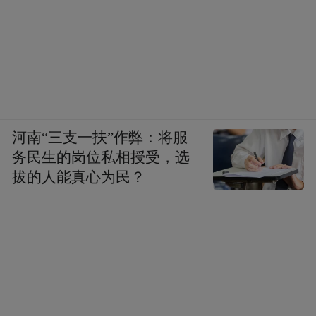
坎塔布里亚
二 罗马统治下的西班牙 政治与军事
河南“三支一扶”作弊：将服
务民生的岗位私相授受，选
在奥古斯都征服西班牙全境后，他调整了西
拔的人能真心为民？
班牙的行政区划，将西班牙划分为三个行
省：塔拉科西班牙（tarraconensis 原近西班
牙），卢西塔尼亚(lusitania)，贝提卡(baetia
原远西班牙)（如图所示），其中，前两者为
元首行省，由皇帝直接委派官员统治，而后