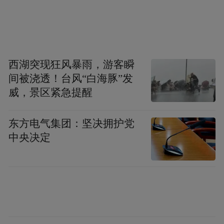
罗马军队攻占新迦太基，3年后，罗马军队攻
占重镇加的斯，尽取新迦太基之地，将迦太
基人赶出伊比利亚，公元前１９７年，罗马
西湖突现狂风暴雨，游客瞬
建立远西班牙行省和近西班牙行省，开始了
间被浇透！台风“白海豚”发
罗马对西班牙的统治。（详见本社公众号文
威，景区紧急提醒
章《第二战场：第二次布匿战争中的西班牙
战场》）顾名思义它们是按照与罗马之间的
东方电气集团：坚决拥护党
距离来命名的。前者即濒临地中海的西班牙
中央决定
东部沿岸，后者则位于地中海与大西洋之
间，南面与非洲大陆隔海相望，境内有金银
储量丰富的矿山， 然而，当地的许多民族亲
近迦太基人，仇视罗马统治，加上迦太基残
余势力煽风点火，两个行省建立之初即发生