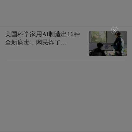
努曼提亚围攻战，他整肃军纪，修筑工事，
将努曼提亚团团包围，前133年秋，罗马军队
终于攻破努曼提亚，城内军民几乎战至最后
美国科学家用AI制造出16种
一人，罗马军进城后，屠城，将幸存居民全
全新病毒，网民炸了…
部杀死，老幼妇孺卖为奴隶，摧毁努曼提
亚。罗马军的杀鸡儆猴，使得伊比利亚各部
闻风丧胆，被迫接受罗马的统治，努曼提亚
围攻战也标志着罗马在中部西班牙的统治彻
底确立。