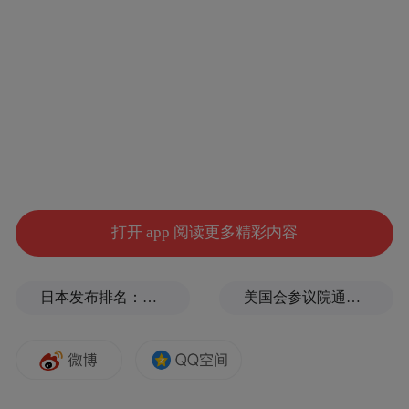
兵源与财富，成为对抗罗马的基地，许多当
地土著也加入了汉尼拔的大军。
打开 app 阅读更多精彩内容
新迦太基
日本发布排名：中国第1，日本第13
美国会参议院通过临时拨款法案
在第二次布匿战争期间，为了对抗占据西班
牙的迦太基巴卡家族，罗马的势力在名将大
西庇阿的率领下开始进入西班牙。前209年，