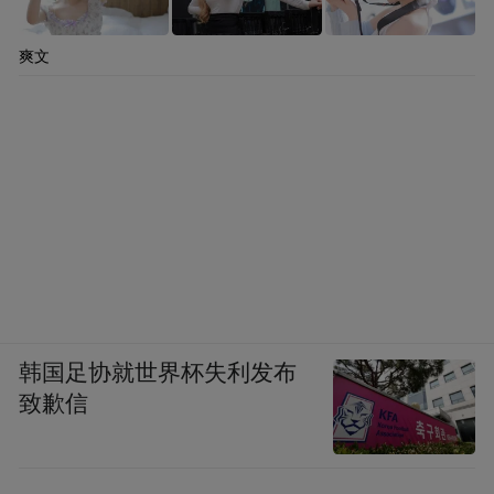
利西亚单独成为一个行省，即加利西亚省，
爽文
而其余部分则成立了新的塔拉科西班牙行
省。戴克里先（Ｄｉｏｃｌｅｔｉａｎ）时
期，西班牙行省被分为６个行省，即近西班
牙行省、贝提卡行省、鲁西塔尼亚行省、加
利西亚行省、非洲的廷基斯－毛里塔尼亚行
省（首府设在丹吉尔）和新迦太基行省。行
省中有拉丁殖民地和拉丁城市（罗马人所建
立），被授予罗马公民权的城市（邦），自
治城市（邦），同盟城邦，部落等等。行省
韩国足协就世界杯失利发布
总督的主要任务就负责保卫行省的安全、抵
致歉信
御外敌及维护行省的稳定，当然，也负责行
省法令的制定，税收，道路等工作。但是总