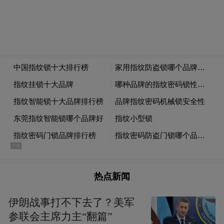
大规模的叛乱，其中近西班牙行省长官在一
次战斗中阵亡，远西班牙行省长官则处境危
急。继任的军事指挥官米努修斯
（Minucius）暂时平息了叛乱。公元前195
年，西班牙境内的图尔杜里人再次发生叛
乱，执政官老加图击败了叛乱的伊比利亚部
落及其凯尔特伊比利亚盟军。迫使他们再次
臣服于罗马。根据李维的记述，加图是软硬
兼施，对于不顺从者即毫不留情地加以屠
杀。据说，“以战养战”（bellum se ipsum
热点新闻
alet）的名言就是加图在这次战争中说出来
的。老加图采取高压手段，强迫伊比利亚各
伊朗战事打不下去了？美军
参联会主席力主“翻篇”
部落拆毁城墙，否则即予以消灭，在老加图