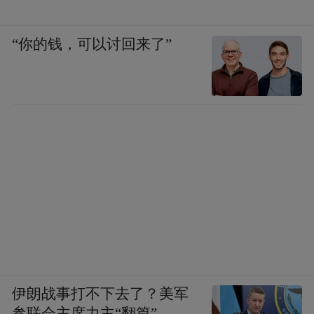
“你的钱，可以讨回来了”
戴克里先时代的西班牙
在行省之下，则是所谓司法区（ｃｏｎｖｅ
ｎｔｕｓｉｕｒｉｄｉｃｉ），承担司法职
能，推行罗马法。承担司法审判与宗教职
能。据老普林尼记载，司法区在弗拉维王朝
（69-96）时期的确存在，当时近西班牙行省
的所有城市均归属于７个司法区管辖。通
常，每个司法区选出一名代表，每年在行省
首府举行一次会晤。每一个司法区都有一个
伊朗战事打不下去了？美军
中心地区，通常是一个主要城市，此外还包
参联会主席力主“翻篇”