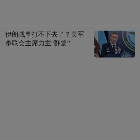
马稳固了对西班牙的统治。伊比利亚半岛仅
剩西北部山区的坎塔布里亚地区尚未臣
服，，罗马征服西班牙进入到最后阶段—坎
伊朗战事打不下去了？美军
塔布里亚战争（ＣａｎｔａｂｒｉａｎＷａ
参联会主席力主“翻篇”
ｒｓ，公元前２９年至公元前１９年），这
场战争是由奥古斯都发动的。罗马人从东部
地区的塞戈萨马（Ｓｅｇｉｓａｍａ）、中
部地区的阿斯图里亚和西部的加利西亚３个
基地展开攻击。罗马有７个军团参战，加上
一些辅军部队，总兵力达到７００００人。
奥斯都亲自出征，可见他对此次战争的重
视。另外，随军出征的将军还有他的亲信 阿
格里帕（ＭａｒｃｕｓＡｇｒｉｐｐａ）、