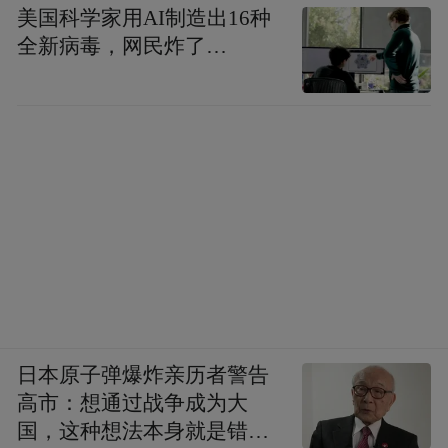
美国科学家用AI制造出16种
卡瑞斯修斯（Ｃａｒｉｓｉｕｓ）和安提斯
全新病毒，网民炸了…
提乌斯（Ａｎｔｉｓｔｉｕｓ）等人。同
时，一支海军舰队在海面游弋，担负警戒和
支援任务。最后，罗马取得了战争的胜利。
正如迪奥记载，坎塔布里亚战争后，马克？
阿格里帕强迫当地居民离开他们的山地堡
垒，迁移到平原地区。至此，罗马征服伊比
利亚全境。
日本原子弹爆炸亲历者警告
高市：想通过战争成为大
国，这种想法本身就是错误