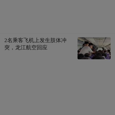
善战的当地土著卢西塔尼亚人不断爆发战争
（卢西塔尼亚人被当代葡萄牙人认为祖先，
并有著名的《卢西塔尼亚人之歌》加以歌颂
——作者注），公元前１５５年，卢西塔尼
亚各部落联合起来向罗马军队发起进攻，形
2名乘客飞机上发生肢体冲
势对罗马很不利，卢西塔尼亚人在公元前１
突，龙江航空回应
５５年至公元前１５１年之间取得了一系列
胜利，打败了很多罗马将军。在公元前１５
１年，他们使远西班牙行省总督塞尔维乌斯·
苏尔皮基乌斯·伽尔巴（ＳｅｒｖｉｕｓＳｕ
ｌｐｉｃｉｕｓＧａｌｂａ）遭受了巨大挫
折，损失兵力达７０００人。最后，伽尔巴
采用欺骗手段镇压了这次起义，屠杀了９００
０名卢西塔尼亚人，并将２００００人卖作奴