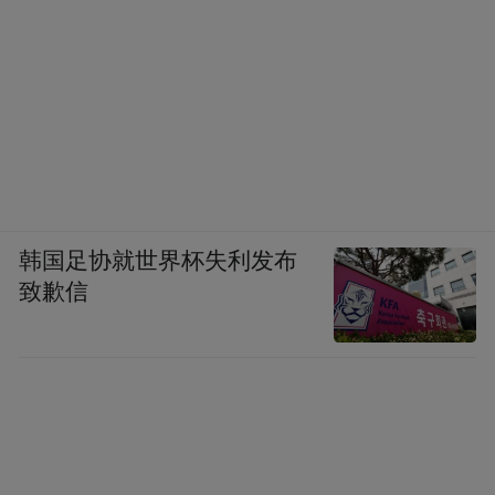
以敕令的方式公示，这样无疑于大大加速罗
马法在西班牙的普及。由于皇帝对行省罗马
公民诉讼的重视，行省居民无论是出于恭
维，还是出于感激，都会建造用于歌颂、纪
念皇帝的建筑。例如，公元１０５年，西班
牙行省建造的阿尔坎塔拉（Ａｌｃａｎｔａ
ｒａ）大桥就是纪念图拉真的一座重要公共
韩国足协就世界杯失利发布
建筑。也有许多城市以皇帝的名字命名。
致歉信
第二次布匿战争期间，公元前２０２年，西
庇阿·阿非利加努斯为了安置受伤的士兵，在
西班牙建立了第一个殖民城市伊大利卡（Ｉ
ｔａｌｉｃａ）。伊大利卡的建立开创了罗