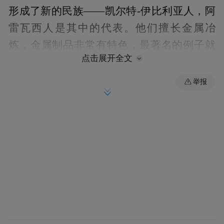
形成了新的民族——凯尔特-伊比利亚人，阿
雷瓦西人是其中的代表。他们擅长金属冶
炼，金属制品非常有特色，最著名的例子就
点击展开全文
是短剑，这种兵器由罗马军队加以改造而被
称为“西班牙剑（Ｈｉｓｐａｎｉｃ ｓｗｏｒ
举报
ｄ） ” ，成为罗马军队的制式武器。伊比利
亚半岛的南部与东部受希腊，迦太基等影
响，文明程度较高，而北部，西部则以当地
土著为主，文明程度较低。第一次布匿战争
后，迦太基的巴卡家族与伊比利亚东南部建
立所谓“新迦太基”，首府为新迦太基城（今
西班牙卡塔赫纳），开始大力营建伊比利
亚，新迦太基为汉尼拔远征罗马提供大量的