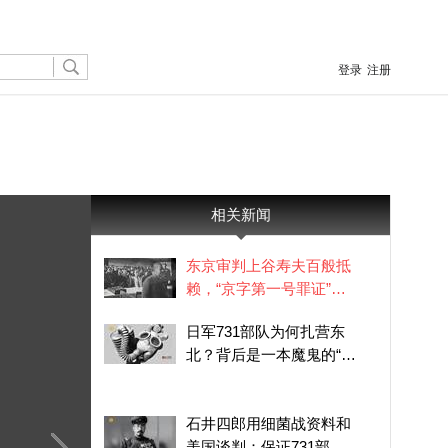
登录
注册
相关新闻
东京审判上谷寿夫百般抵
赖，“京字第一号罪证”令
他俯首认罪
日军731部队为何扎营东
北？背后是一本魔鬼的“经
济账”
石井四郎用细菌战资料和
美国谈判：保证731部队