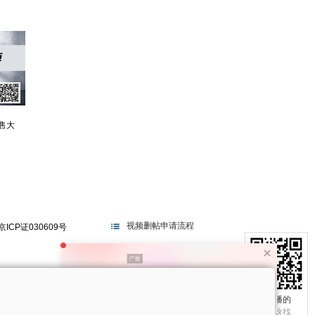
售大
视频删帖申请流程
京ICP证030609号
电视不播的
真相在这找