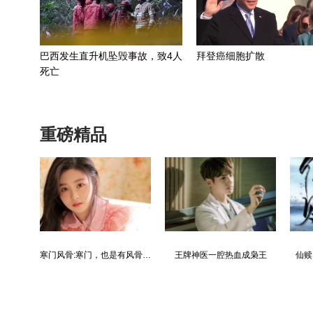
巴西发生直升机坠毁事故，致4人
拜登癌细胞扩散
死亡
重磅精品
都市争锋被新来的女上司给看上
寒门风骨:寒门，也是有风骨的！
王牌神医一腔热血成枭王
仙赎