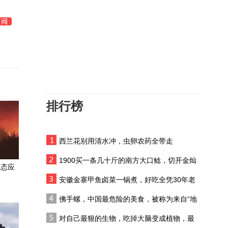
老外在中国走访历史遗
争
迹，揭露侵华日军731部
队的细菌战罪行
吉田猛夫，二战中最成功
的的间谍之一，把珍珠港
的军事机密传给日本
1926·北伐狂飙：东北易帜
排行榜
防长推责副防长，特朗普
暴怒！五角大楼内讧暴露
美国军工致命短板
西兰花别用清水冲，虫卵农药全带走
肮脏交易！为获得细菌实
验的详细资料，美国帮
1900买一条几十斤的南方大口鲶，切开金灿
731部队逃脱了战后审判
状态应
灿的，我都震惊了
二渡赤水后的遵义战役，
安徽金寨甲鱼卤菜一锅煮，好吃全凭30年老
中央红军从瑞金出发以来
汤，大别山土菜名不虚传
佛手螺，中国最危险的美食，被称为来自“地
最大的一场胜利
狱”的海鲜
伊朗是如何从亲美附庸，
对自己最狠的生物，吃掉大脑变成植物，最
变成了中东反美排头兵？