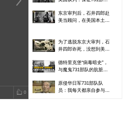
不会受到远东军事法庭审
日本遗孤带家人参观侵华
东京审判后，石井四郎赴
日本专家：73
东京审判后，石井四郎赴
判
日军第731部队罪证陈列
美当顾问，在美国本土继
体实验，是很
美当顾问，在美国本土继
馆 教育儿孙要和平不要
续用活人进行细菌实验
本政府不承认
续用活人进行细菌实验
战争
图
为了逃脱东京大审判，石
井四郎诈死，没想到美国
人早在1941年就盯上他
德特里克堡“病毒暗史”，
与魔鬼731部队的肮脏交
易
原侵华日军731部队队
员：我每天都亲自参与活
0
体解剖，渐渐地人就变了
无一人逃逸！在押犯参与
地震救援，龚某因突出表
现获得减刑的机会
日本遗孤带家人参观侵华
日军第731部队罪证陈列
馆 教育儿孙要和平不要战