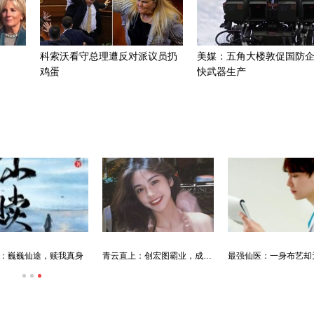
科索沃看守总理遭反对派议员扔
美媒：五角大楼敦促国防
鸡蛋
快武器生产
：巍巍仙途，赎我真身
青云直上：创宏图霸业，成人生赢家