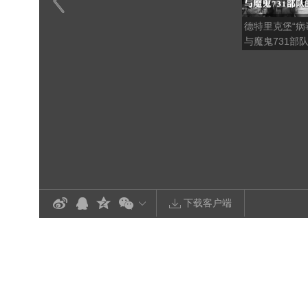
德特里克堡“病
与魔鬼731部
易
下载客户端