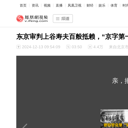
首页
资讯
视频
直播
凤凰卫视
财经
娱乐
体育
时
东京审判上谷寿夫百般抵赖，“京字第
2024-12-13 09:54:09
03:50
4.4万
来自北京
亲，