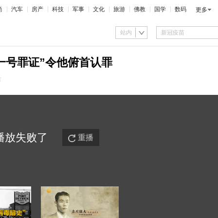
尚
汽车
房产
科技
军事
文化
旅游
佛教
国学
数码
更多
站内
一号罪证”令他俯首认罪
市
播放
失败
了
重播