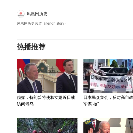
凤凰网历史
凤凰网历史频道（ifenghistory）
热播推荐
俄媒：特朗普特使和女婿近日或
日本民众集会，反对高市
访问俄乌
军谋“核”