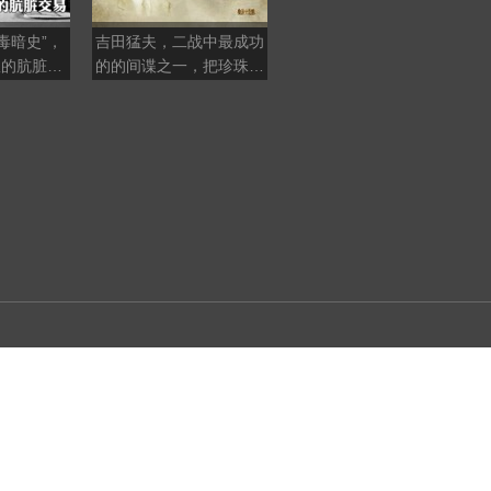
毒暗史”，
吉田猛夫，二战中最成功
原侵华日军731部队队
队的肮脏交
的的间谍之一，把珍珠港
员：我每天都亲自参与活
的军事机密传给日本
体解剖，渐渐地人就变了