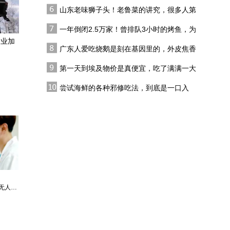
后却被端上人类餐桌
山东老味狮子头！老鲁菜的讲究，很多人第
历时十年的东京庭审承认
一步就做错
日军使用细菌武器，但为
一年倒闭2.5万家！曾排队3小时的烤鱼，为
何却不予道歉和赔偿？
什么现在没人吃了？
企业加
广东人爱吃烧鹅是刻在基因里的，外皮焦香
原侵华日军731部队队
酥脆，内里肉汁醇厚
员：活体解剖血如水龙头
第一天到埃及物价是真便宜，吃了满满一大
出水般流淌，受害者惨叫
桌，才100多块人民币
日本专家：731进行过人
不止
尝试海鲜的各种邪修吃法，到底是一口入
体实验，是很明确的，日
魂，还是黑暗料理？
本政府不承认是有政治意
731部队仅1/10表示忏悔，
图
骨干成员后来多数在日本
医药领域任要职
最强仙医：一身布艺却无人不识
婿中狂龙:三年上门女婿后的爆发
男人四十：家有娇妻