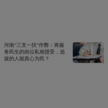
说，两党谈不拢，责任不在我们。二是要考
虑苏联人民的反应，不论怎样，柯西金还是
苏联总理，他到了北京，要求见毛主席，毛
主席不见，苏联人民不好理解。毛主席最重
视人民的意见，我觉得这一条毛主席肯定会
考虑的。陈老总听了默不作声。
河南“三支一扶”作弊：将服
务民生的岗位私相授受，选
第二天上午，毛主席终于和柯西金做了一次
拔的人能真心为民？
长谈，但是苏联主意已定，谁说也没有用。
这是毛主席最后一次会见苏联领导人。可惜
的是，毛主席别的话苏联不听还可以，有一
句很重要的话，苏联人没有听，这就是“君子
动口不动手”。结果出了珍宝岛事件，核武器
也在我们头上飞舞，这就不能不影响世界大