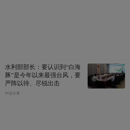
仗。队伍减少了，以后也会壮大起来。大家
听了，心情都很激动，感到热乎乎的，高高
兴兴地跟他一起回到井冈山了。那时他的威
信还没有今天这样高，要是他真的大骂我
们，我们会想，到哪里不能革命？为什么一
定要跟你受气？说不定大家一生气就走了。
水利部部长：要认识到“白海
毛主席胸襟豁达，遇事从大处着想，遭受困
豚”是今年以来最强台风，要
难和挫折的时候，也能把大家团结在一起，
严阵以待、尽锐出击
所以在他的领导下，革命力量能一天天壮
中国水事
大。
（四）“遵守纪律”“当仁不让”