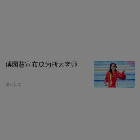
国庆10周年中苏两党争论之后，我发现陈老
总常常面无笑容，独坐沉思，显然是在思考
重大战略问题。他看到我，只要有空，便向
我发问：余湛，你看我们放下反美的旗帜好
不好？省得和“老大哥”吵架啊！我起初觉得
他问得奇怪，说：那恐怕不行吧。他问：为
傅园慧宣布成为浙大老师
什么？你们当司长的，要多动脑筋，多想些
世界大事啊！
津云新闻
我说：帝国主义和社会主义在一定条件下可
以而且应该和平共处以至合作，但帝国主义
总是担心社会主义终有一天会取代它，不论
“战而胜之”也好，“不战而胜”也好，反正它