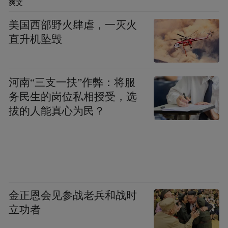
富国能够养活我们中国这么多人，更谈不上
爽文
让我们过上富裕的生活。
美国西部野火肆虐，一灭火
直升机坠毁
思考如何避免和“老大哥”吵架，为中苏团结
尽力
河南“三支一扶”作弊：将服
1958年初，我从波兰调回到外交部苏联东欧
务民生的岗位私相授受，选
拔的人能真心为民？
司工作。陈毅同志已经是国务院副总理兼外
交部长了。从此，我在他的领导下工作了10
多年。慢慢地熟了，大家既不叫他副总理，
也不叫外长，都亲切地叫他陈老总。他遵守
外事纪律极严，常对我们说，外事高度集
金正恩会见参战老兵和战时
中，不可自作主张，自行其是。中央叫我当
立功者
外长时，我向周总理请示注意事项，他告诉