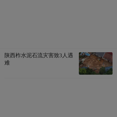
车。毛主席和他坐在一个沙发上，侧身望着
他，没有搭腔。他还是兴致勃勃地说：我到
了戴维营，见到了艾森豪威尔，他叫我“我亲
爱的朋友”。看来话不投机，毛主席起身请他
到房子里休息，说晚上还要见面。
10月1日中午，彭真和陈毅同志到宾馆陪赫鲁
陕西柞水泥石流灾害致3人遇
晓夫和苏斯洛夫共进午餐。他又说美国如何
难
富，高楼多，汽车多，工人工资多，不革
命。他们失业津贴比我们工人工资还多，还
想革命？美国没有殖民地，即使世界上所有
的殖民地都独立了，美国也不会倒台……彭
真和陈毅同志插不上嘴，只好听他独自说得
起劲，不好插话。有时彭真同志想转个话题