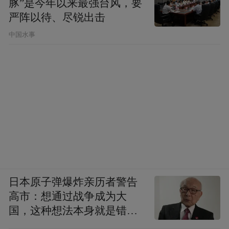
豚”是今年以来最强台风，要
取得一致后，毛主席就特别重视团结，尤其
严阵以待、尽锐出击
是注意团结原来和他有不同意见的同志。我
中国水事
记得从那个时候起，就是毛不离朱，朱不离
毛。
陈毅同志对干部要求很严格，犯了错误他批
评起来也很厉害，但作结论时总要说，批评
从严，处理从宽。他说，我也犯过错误，反
对过毛主席，毛主席不嫌弃我，还要我当政
治局委员，当副总理，当元帅。你们犯了错
误，只要认识了，愿意改正，我也要让你们
日本原子弹爆炸亲历者警告
高市：想通过战争成为大
工作，不能一犯错误就一棍子打死。
国，这种想法本身就是错误
的
陈老总说，毛主席的思想是总结中国革命的