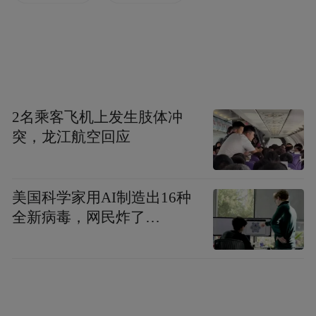
新上海。陈毅同志还说，我们的年轻外交官
也可能想在上海买些国货，外事处应该给提
供方便，不要怕麻烦。
俞沛文同志对陈毅同志交代的任务认真负
2名乘客飞机上发生肢体冲
责，一丝不苟，积极完成，使我们学到许多
突，龙江航空回应
见所未见、闻所未闻的东西。
参观的高潮是陈毅同志亲自邀请上海市文艺
美国科学家用AI制造出16种
界的名流和我们联欢座谈，让我们介绍国外
全新病毒，网民炸了…
文艺动态，也让上海文艺界的同志介绍新上
海的情况。末尾，陈毅同志讲了一段话。他
说，我们不仅要同外国发展政治关系、经济
关系、科技关系，还要发展文化关系。丰富