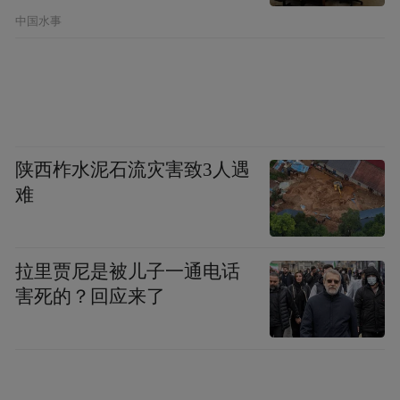
手告别。大家不约而同地站在原地没动。苏
中国水事
联代办没趣地自己走出门后，陈老总对我
说：什么话！社会主义国家同资本主义国家
发生武装冲突，苏联竟站在中立立场上，叫
我说什么好？只好报告中央。说罢，他抬起
陕西柞水泥石流灾害致3人遇
腿一阵风走了。当时这给我一个深刻的印
难
象：真是一个立场坚定、严守纪律的外长。
9月30日，赫鲁晓夫访美结束后，率领苏联一
拉里贾尼是被儿子一通电话
个庞大的党政代表团参加我国国庆10周年活
害死的？回应来了
动。毛泽东主席亲赴机场把他接到钓鱼台国
宾馆18号楼。他刚坐下，便眉飞色舞地说，
美国真富呀！到处是高楼大厦，满街都是汽