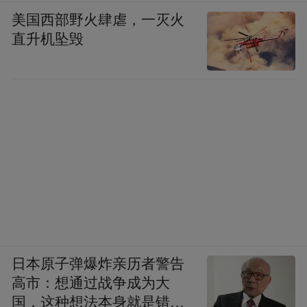
么生机勃勃的景象啊！美国有什么？除了高
美国西部野火肆虐，一灭火
楼、汽车，还是高楼、汽车，他们的悲剧是
直升机坠毁
没有文化，别看他们今天富有，没有文化的
社会终究是要没落的。
10月2日，中苏两党会谈。赫鲁晓夫为了发展
同美国的关系，替美国政府做说客，劝我们
释放美国间谍，强烈暗示我们暂时允许台湾
“独立”，谴责我们在中印边界冲突中打死了
印度人，等等。赫鲁晓夫的这些错误言论，
理所当然地遭到我方反驳。赫鲁晓夫对陈老
总特别气愤，说：我是中将，你是元帅，说
日本原子弹爆炸亲历者警告
不过你，我不同你握手。
高市：想通过战争成为大
国，这种想法本身就是错误