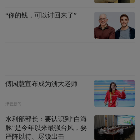
我的第一件事，便是外交授权有限，遇事要
请示报告。我们有事请示他，他总是说，请
“你的钱，可以讨回来了”
示我个啥子哟！我是执行者，决策的是毛主
席、周总理。
1959年9月8日，苏联临时代办约见陈外长，
我陪见。代办交来了塔斯社关于中印边界武
装冲突的声明，说是要征求我们的意见，但
傅园慧宣布成为浙大老师
不等我们答复就发表了。这个声明表面上表
示中立，实际上偏袒印度。陈老总听完翻译
津云新闻
后，脸色都变了，立即起身送客。苏联代办
还不知趣地说，在中印边界冲突上，苏联政
水利部部长：要认识到“白海
府将站在中立立场。陈老总沉着脸说，我没
豚”是今年以来最强台风，要
严阵以待、尽锐出击
有什么可说的，我报告中央，并立即同他握