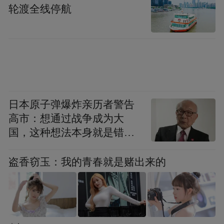
产党的领导，走社会主义道路，鼓足干劲，
轮渡全线停航
同心同德，艰苦奋斗，坚定不移，不达目的
誓不罢休；而绝不是走资本主义道路，自我
泄气，离心离德，好吃懒做，幻想到富国去
吃现成。一百多年的经验和现实的生活都清
楚地告诉我们，帝国主义抱着自私的目的收
日本原子弹爆炸亲历者警告
留少数移民或难民是可能的，但绝不会怀着
高市：想通过战争成为大
菩萨心肠，慷慨解囊帮我们发财致富的。别
国，这种想法本身就是错误
看他们把民主呀、自由呀、人权呀成天叫得
的
震天响，在这些把个人主义奉为至高无上原
盗香窃玉：我的青春就是赌出来的
则的国家里，绝不会有人白白供养我们吃喝
玩乐不要代价的。退一万步说，真的有人愿
意这样做，世界上也没有一个富国甚至一批