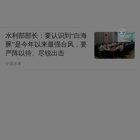
不消灭社会主义总不甘心，睡不好觉。你不
反它，它也要反你。甘心当它的亡国奴，人
民通不过，我看没有一个爱国的中国人同
水利部部长：要认识到“白海
意。所以，我们反对美帝也是被逼出来的，
豚”是今年以来最强台风，要
这也是“官逼民反，不得不反”吧！美国以世
严阵以待、尽锐出击
界宪兵自居，到处反对殖民地和半殖民地的
中国水事
民族解放运动，反对世界各地的社会主义国
家，我们能不同情和支持它们的正义斗争而
自我孤立吗？
陈老总说：还要加上一条，中美两国人民也
应互相同情，互相支持。现在“老大哥”不想
反美，也不要我们反美。我们反，他就要反
对我们。从前，斯大林时候还好办些，在反