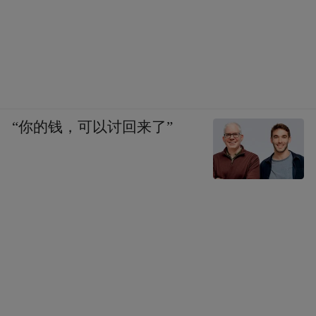
行。毛主席说，上级来了指示，不管合不合
乎实际就盲目执行，那是懒汉的办法，没有
不坏事的。共产国际在莫斯科，离我们那么
远，哪里知道井冈山的情况，他们发的指示
很难都符合这里的实际，我们不能机械执
“你的钱，可以讨回来了”
行。
陈老总说，我曾问他（毛主席），我们党是
共产国际的支部，共产国际的指示不执行成
吗？他说，共产国际给我们有个总的指示，
这就是要我们把革命搞胜利。如果它的指示
符合实际，能把革命搞胜利，我们就执行，
否则就不执行。所以，现在我们向外国朋友
介绍经验，总要向他们打个招呼，说这是中