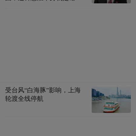
在接待外宾的汇报会上，当我刚讲到赫鲁晓
的
夫的名字时，陈老总厉声制止。他瞪着两眼
说：余湛，你要干什么？我明白了他的意
思，立即转了话题。他也不作声了。我心
想，陈老总胸襟开阔，顾全大局，并不和赫
鲁晓夫一般见识，果然是这样。事后，他对
我说：中苏关系，关系世界大局。虽然我们
有分歧，但要把分歧保持在两党高层内部解
决。毛主席告诉我们，既要坚持原则，也要
受台风“白海豚”影响，上海
坚持团结。他们不反美，我们也要反美。他
轮渡全线停航
们不同我们讲团结，我们也要和他们讲团
结。你懂得这个道理吗？我说：懂了。他
说：懂了就好。他说话干脆，从不啰唆。