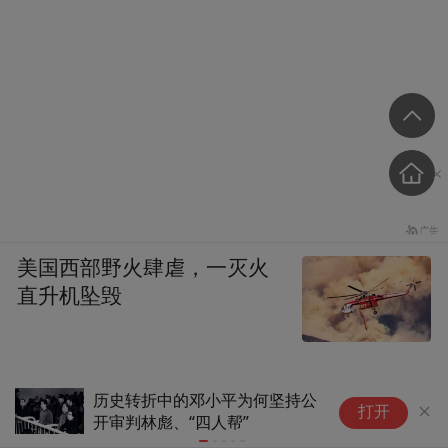
经验，许多经验是用革命烈士的鲜血写的，
我们要好好学习，凡是能在外交上应用的都
应该用。这样的经验很多，比如爱国主义和
国际主义相结合的原则；“人不犯我，我不犯
人。人若犯我，我必犯人”的原则；斗争要有
理有利有节的原则；处理友好国家的关系既
要坚持原则又要坚持团结的原则；团结—批
美国西部野火肆虐，一灭火
评—团结的原则；又联合又斗争的原则；经
直升机坠毁
过斗争达到团结的目的，斗争时要防“左”联
合时要防右的原则；团结多数，打击少数，
利用矛盾，各个击破的原则；自力更生为
加息重大变数，美联储大消息，
暑
主，争取外援为辅的原则；战略上藐视敌
打开
特朗普有新动作
热
人，战术上重视敌人的原则；从最坏的情况