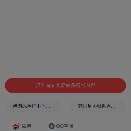
上海各方面的情况，好的坏的，进步的落后
的，都看看，让你们出国后知道如何发展我
国和外国的合作关系，向人家学那些对我们
有用的东西。他还说，上海是个有名的大城
市。帝国主义分子曾经讥笑我们，说我们能
够占领上海，但管理不了上海，不久就会向
他们求援。有些外国朋友对上海也会非常关
切的。你们不妨向那些新上海的朋友介绍一
打开 app 阅读更多精彩内容
下，我们是怎样把帝国主义、军阀、官僚、
大地主、大资产阶级、大流氓横行霸道而人
伊朗战事打不下去了？美军参联会主席力主“翻篇”
韩国足协就世界杯失利发布致歉信
民无尺寸权力过着牛马不如的生活，丑恶现
象充满大街小巷的旧上海改造成为人民当家
做主、经济欣欣向荣、人民生活不断改善的