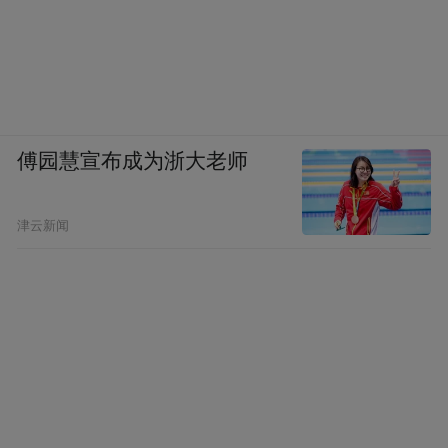
陈老总说，毛主席非常遵守纪律。在中央苏
区后期，他被撤销了对军队的指挥权，我去
看他，问他有什么想法，他什么也不说，口
可紧咧，真是守口如瓶。
傅园慧宣布成为浙大老师
陈老总说，共产党员当官不是为自己，是革
命的需要。自己不应伸手向党要官，但党要
你当官，你就要当仁不让。解放初，各个大
津云新闻
区成立军政委员会，毛主席找我谈话，要我
当华东军政委员会主席。我回到上海，发现
饶漱石想和我争这个主席，我心想不用争，
你爱当就当吧，就把这个主席让给他了。后
来发生了高饶事件，毛主席批评我，中央要
你当华东军政委员会主席，你就该当，不该