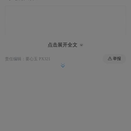
点击展开全文
举报
责任编辑：要心玉 PX321
重视新中国第一批外交官回国参观上海
后来成为我的好友的俞沛文同志，当时是上
海市的外事处处长。他告诉我：陈市长对你
们来参观很重视。他嘱咐说，你们是新中国
的第一批外交官，第一次回国参观，要看看