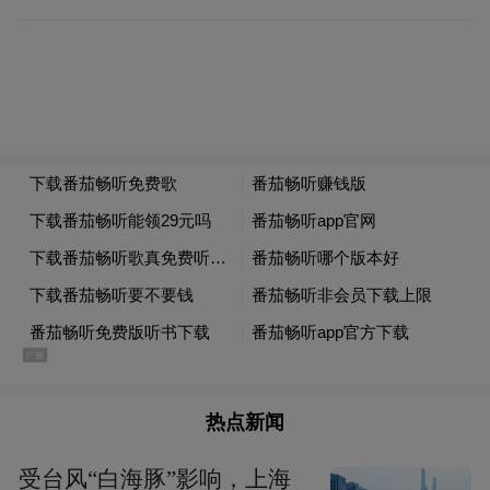
我们的文化生活，也要同他们进行文化交
流，增进我国人民和外国人民的友谊。他讲
到地方戏的长处时，还特意提到上海的地方
戏——沪剧。他说，地方戏有个很大的好
处，就是能够较快地反映现实生活和现实斗
争，团结人民，鼓舞人民，在共产党领导下
为克服困难，发展经济，繁荣文化，改善人
民生活而奋斗。
这段话，我觉得至今还有十分重要的现实意
义。事情很明白，我们是在一穷二白的国家
热点新闻
建设社会主义的。如果我们真正希望由穷变
富，由落后变先进，唯一的办法就是拥护共
受台风“白海豚”影响，上海