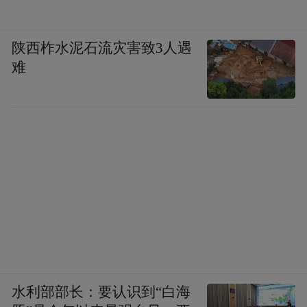
让。
陕西柞水泥石流灾害致3人遇
号召学习运用毛主席的思想原则和实践经验
难
陈老总说，领袖不是自封的，是在实际斗争
中形成的。对毛主席，我们也不是一下就认
识的，是在革命斗争中逐渐认识的。起初我
们常常觉得自己行，毛主席不行，不要他领
导，我们自己来领导。搞一阵子，发现还是
毛主席行，我们不行。没有他领导，我们常
常犯错误。犯了错误，就想到还是要毛主席
来领导好，就决定把毛主席请回来。毛主席
也很厉害，他说，要他回去可以，要把是非
水利部部长：要认识到“白海
弄清楚才能回去，我们只好依他。在思想上