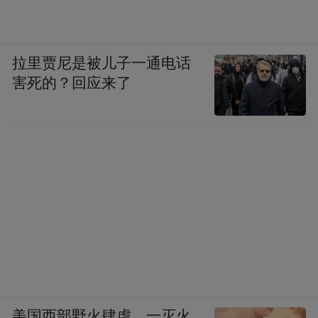
国的经验，不一定符合他们的实际，只能供
他们参考。
拉里贾尼是被儿子一通电话
害死的？回应来了
（二）反复翻看自己作的决议
陈老总说，在井冈山，我不时到毛主席那里
坐坐，常常看到他把我们自己作的决议从抽
屉里拿出来看，还看得很认真的样子。我不
懂他为什么老翻着看，就问他，这个决议不
是已经传达下去，正在执行吗？你老看它干
什么？他说，要看看决议发下去以后，下面
执行的情况，想想我们的决议是否正确，是
否要作些补充和更正。你们看，毛主席那时
美国西部野火肆虐，一灭火