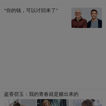
美问题上总算一致，只是要我们同他“对
“你的钱，可以讨回来了”
表”。现在，赫鲁晓夫既要叫我们同他“对
表”，还要我们放弃反美旗帜，我看今后的外
交更难办。有人说，核时代一来，马列主义
的时代过时了，革命千万搞不得，一点火星
就能爆发毁灭诺亚方舟——地球的世界大
战。我说，现在世界上到处都燃起了民族解
放的大火，也没有引起世界大战。陈老总还
说：归根结底，美帝国主义是不会放过我们
的，用战争的办法消灭不了我们，也要用颠
覆的办法消灭我们。我们应该联合一切反帝
盗香窃玉：我的青春就是赌出来的
的朋友和它斗。我看还是要把反美的旗帜举
得高高的，绝不能把它放下。至于原子弹，