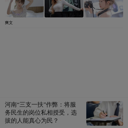
那不过是吓人的“纸老虎”，还是毛主席说得
对，把地球炸穿了那边就是美国。陈老总说
爽文
罢哈哈大笑：同志哥，看来我们还能想到一
道。
1965年2月，柯西金访问越南和朝鲜，两次路
过北京。周总理和陈老总都去机场迎接，周
总理陪柯西金，陈老总陪葛罗米柯。从机场
到钓鱼台的路上，两人都劝说他们不要开赫
鲁晓夫通知召开的那个分裂会议，另外开个
团结的会议。把客人请到房间休息后，周总
河南“三支一扶”作弊：将服
理问：陈毅同志，怎么样？陈老总说：擀面
务民生的岗位私相授受，选
拔的人能真心为民？
杖吹火——一窍不通。