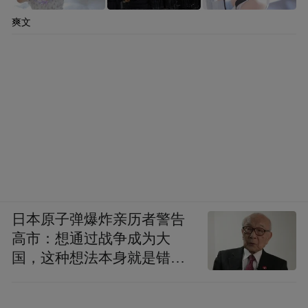
陈老总说，在井冈山时，有一次我们不顾毛
爽文
主席的反对意见，在他不在的时候，带了两
个团南下湘南。那时两个团可不简单，井冈
山的总兵力不到四个团，带走两个团就把主
力都带走了。结果如毛主席所料，遭到严重
失败，一个团被打散，只好退回来。毛主席
亲自带兵去接我们。听到毛主席来接这个消
息，我心中打鼓：毛主席脾气大，见了毛主
席，他准会把我们大骂一顿，说我们不听他
日本原子弹爆炸亲历者警告
的话，打败仗了吧！遭报应了吧！没料到，
高市：想通过战争成为大
国，这种想法本身就是错误
毛主席不仅没有骂，反而安慰我们。他说，
的
胜败是兵家常事，不要灰心，失败是成功之
母。只要善于总结经验，以后就能多打胜