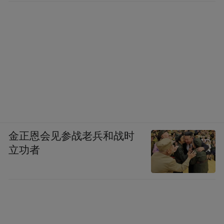
席的，而是后来实践证明还是他比我们高
明，我们才逐渐佩服他的。现在不兴叫崇
拜，其实这就是崇拜，是革命斗争的需要，
“迷信”就不好了。如果我们号召中国人民都
不信任、不拥护中国共产党，能把革命斗争
搞胜利吗？还在井冈山时代，毛主席就非常
重视理论联系实际的原则，强调实事求是，
从实际出发解决问题而不是从书本出发。现
金正恩会见参战老兵和战时
在大家知道这条道理很重要，可是那个时候
立功者
不是都知道。就是共产国际的指示，毛主席
也要研究研究，看看是否合乎实际。合乎实
际的就传达贯彻，不合的就给我们几个负责
同志看看，然后放进抽屉里，不传达，不执