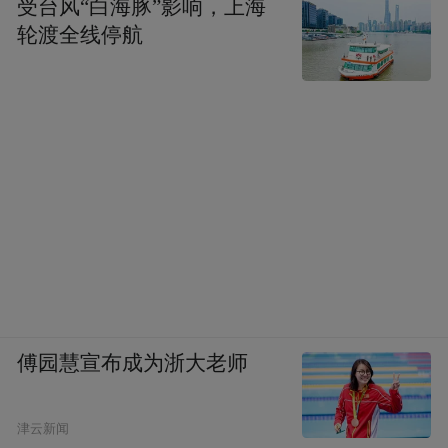
多，很有启发性。尽管有的事情我们也知
受台风“白海豚”影响，上海
轮渡全线停航
道，但经他一讲，印象更加深刻。至今想
起，还觉得对自己是一种鞭策的力量。陈老
总对我们教育最多的，要算教育我们努力学
习运用马列主义和毛泽东思想的立场、观
点、方法来观察形势，解决外交问题。
听陈老总说“毛主席胜我们一筹的地方”
陈老总和周总理一样，衷心尊敬毛主席，崇
拜毛主席，但是崇拜不是“迷信”。
傅园慧宣布成为浙大老师
（一）如何执行共产国际的指示
津云新闻
陈老总说：我们也不是一开始就认识了毛主