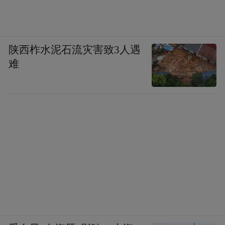
局了。不过陈老总为中苏团结还是尽了他的
努力了。
陕西柞水泥石流灾害致3人遇
到了晚年，陈老总和几位元帅奉毛主席的指
难
示研究国际形势。他们根据形势的变化，提
出了打开中美关系的建议。看来，后来中美
关系的打开和他们这个有历史意义的建议是
有关的。
在陈毅同志手下工作，心情特别舒畅。他说
话痛快淋漓，使人振奋；待人和蔼真挚，受
人尊敬。大家都亲热地称他为陈老总。他常
常以自身经历讲故事的方式教育我们，话不