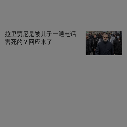
也转不过来。他滔滔不绝地说，陈毅同志干
脆埋头吃饭，饭毕告诉他：下午休息一下，
晚上在天安门看焰火。余湛陪你去，他专门
拉里贾尼是被儿子一通电话
接待你，有事只管找他。
害死的？回应来了
说来也奇怪，一个不是党员的图波列夫，和
苏联共产党的领袖赫鲁晓夫对美国的观感恰
恰相反。图波列夫上午在天安门看到我们声
势浩大、整齐严肃、斗志昂扬、五彩缤纷的
游行队伍赞不绝口，拉着我到处拍照。晚上
看到星光四射、百花齐放的焰火和歌声起
伏、舞蹈翩翩的壮丽景象，更是惊叹叫绝。
相机拍个不停。他说：这才叫文明之邦。多